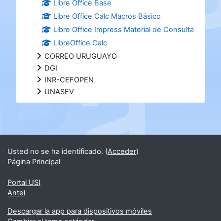
Libre Office Base
Libre Office Calc Macros Básico
Libre Office Impress Material de Consulta
LibreOffice Calc
CORREO URUGUAYO
DGI
INR-CEFOPEN
UNASEV
Bloques suplementarios
Usted no se ha identificado. (
Acceder
)
Página Principal
Portal USI
Antel
Descargar la app para dispositivos móviles