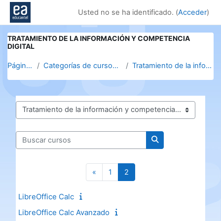
Salta al contenido principal
Usted no se ha identificado. (
Acceder
)
TRATAMIENTO DE LA INFORMACIÓN Y COMPETENCIA
DIGITAL
Página Principal
Categorías de cursos. Clic en la categoría para v...
Tratamiento de la información y competencia digital
Categorías
Buscar cursos
Buscar cursos
Página anterior
Página 1
Página 2
«
1
2
LibreOffice Calc
LibreOffice Calc Avanzado