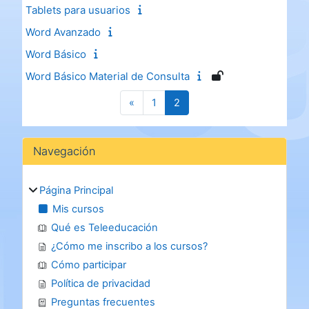
Tablets para usuarios
Word Avanzado
Word Básico
Word Básico Material de Consulta
Página anterior
Página 1
Página 2
«
1
2
Bloques
Salta Navegación
Navegación
Página Principal
Mis cursos
Qué es Teleeducación
¿Cómo me inscribo a los cursos?
Cómo participar
Política de privacidad
Preguntas frecuentes