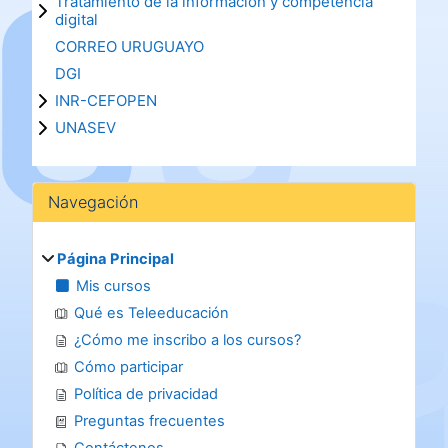
Tratamiento de la información y competencia
digital
CORREO URUGUAYO
DGI
INR-CEFOPEN
UNASEV
Bloques
Salta Navegación
Navegación
Página Principal
Mis cursos
Qué es Teleeducación
¿Cómo me inscribo a los cursos?
Cómo participar
Política de privacidad
Preguntas frecuentes
Contáctenos