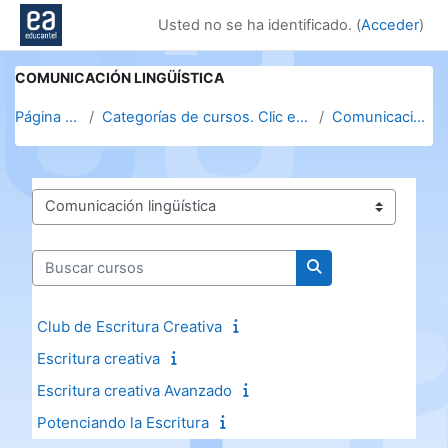
Salta al contenido principal
Usted no se ha identificado. (
Acceder
)
COMUNICACIÓN LINGÜÍSTICA
Página Principal
Categorías de cursos. Clic en la categoría para v...
Comunicación lingüística
Categorías
Buscar cursos
Buscar cursos
Club de Escritura Creativa
Escritura creativa
Escritura creativa Avanzado
Potenciando la Escritura