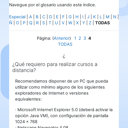
Navegue por el glosario usando este índice.
Especial
|
A
|
B
|
C
|
D
|
E
|
F
|
G
|
H
|
I
|
J
|
K
|
L
|
M
|
N
|
Ñ
|
O
|
P
|
Q
|
R
|
S
|
T
|
U
|
V
|
W
|
X
|
Y
|
Z
|
TODAS
Página: (
Anterior
)
1
2
3
4
TODAS
¿
¿Qué requiero para realizar cursos a
distancia?
Recomendamos disponer de un PC que pueda
utilizar como mínimo alguno de los siguientes
exploradores de Internet o versiones
equivalentes:
· Microsoft Internet Explorer 5.0 (deberá activar la
opción Java VM), con configuración de pantalla
1024 x 768
· Netscape Navegator 4.08