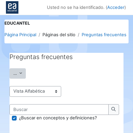
Salta al contenido principal
Usted no se ha identificado. (
Acceder
)
EDUCANTEL
Página Principal
Páginas del sitio
Preguntas frecuentes
Preguntas frecuentes
Requisitos de finalización
Exportar entradas
...
Navegue por el glosario usando este índice.
Buscar
Buscar
¿Buscar en conceptos y definiciones?