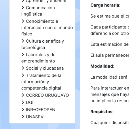
Aprender y enseñar
Carga horaria:
Comunicación
lingüística
Se estima que el cu
Conocimiento e
Cada participante 
interacción con el mundo
diferencia con otro
físico
Cultura científica y
Esta estimación de
tecnológica
Laborales y de
El aula permanecer
emprendimiento
Modalidad:
Social y ciudadana
Tratamiento de la
La modalidad será a
información y
competencia digital
Para interactuar e
mensajes que hayan
CORREO URUGUAYO
no implica la respu
DGI
INR-CEFOPEN
Requisitos:
UNASEV
Cualquier disposit