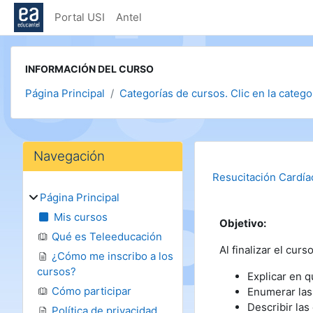
Salta al contenido principal
Portal USI
Antel
INFORMACIÓN DEL CURSO
Página Principal
Categorías de cursos. Clic en la categor
Bloques
Salta Navegación
Navegación
Resucitación Cardía
Página Principal
Mis cursos
Objetivo:
Qué es Teleeducación
Al finalizar el curs
¿Cómo me inscribo a los
cursos?
Explicar en 
Cómo participar
Enumerar las
Describir las
Política de privacidad