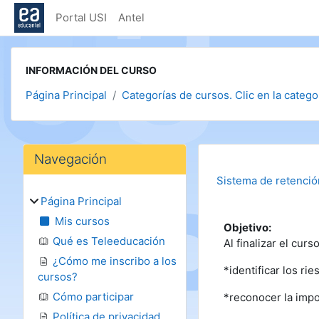
Salta al contenido principal
Portal USI
Antel
INFORMACIÓN DEL CURSO
Página Principal
Categorías de cursos. Clic en la categor
Bloques
Salta Navegación
Navegación
Sistema de retención
Página Principal
Mis cursos
Objetivo:
Qué es Teleeducación
Al finalizar el curs
¿Cómo me inscribo a los
*identificar los r
cursos?
Cómo participar
*reconocer la impor
Política de privacidad