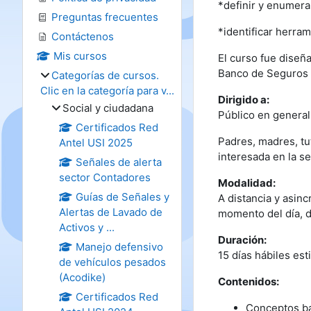
*definir y enumera
Preguntas frecuentes
*identificar herram
Contáctenos
Mis cursos
El curso fue diseña
Banco de Seguros 
Categorías de cursos.
Clic en la categoría para v...
Dirigido a:
Social y ciudadana
Público en general
Certificados Red
Padres, madres, tu
Antel USI 2025
interesada en la seg
Señales de alerta
sector Contadores
Modalidad:
Guías de Señales y
A distancia y asinc
Alertas de Lavado de
momento del día, d
Activos y ...
Duración:
Manejo defensivo
15 días hábiles es
de vehículos pesados
(Acodike)
Contenidos:
Certificados Red
Conceptos b