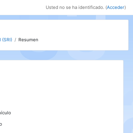
Usted no se ha identificado. (
Acceder
)
 (SRI)
Resumen
B
hículo
do