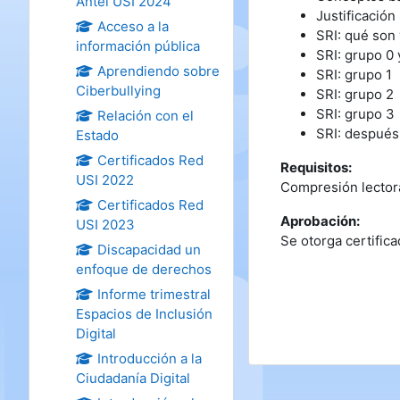
Antel USI 2024
Justificación
Acceso a la
SRI: qué son 
información pública
SRI: grupo 0 
Aprendiendo sobre
SRI: grupo 1
Ciberbullying
SRI: grupo 2
SRI: grupo 3
Relación con el
SRI: después 
Estado
Certificados Red
Requisitos:
USI 2022
Compresión lectora
Certificados Red
Aprobación:
USI 2023
Se otorga certific
Discapacidad un
enfoque de derechos
Informe trimestral
Espacios de Inclusión
Digital
Introducción a la
Ciudadanía Digital