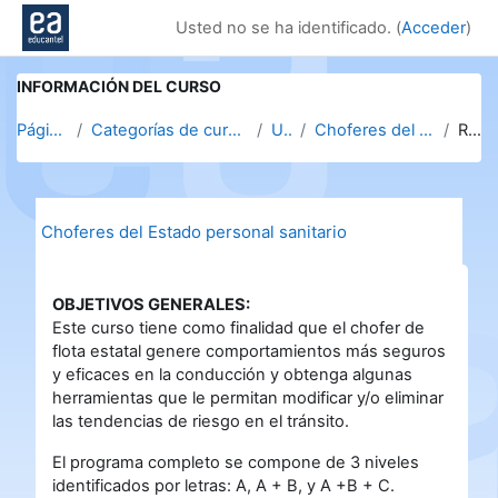
Salta al contenido principal
Usted no se ha identificado. (
Acceder
)
INFORMACIÓN DEL CURSO
Página Principal
Categorías de cursos. Clic en la categoría para v...
UNASEV
Choferes del Estado personal sanitario
Resumen
Choferes del Estado personal sanitario
OBJETIVOS GENERALES:
Este curso tiene como finalidad que el chofer de
flota estatal genere comportamientos más seguros
y eficaces en la conducción y obtenga algunas
herramientas que le permitan modificar y/o eliminar
las tendencias de riesgo en el tránsito.
El programa completo se compone de 3 niveles
identificados por letras: A, A + B, y A +B + C.