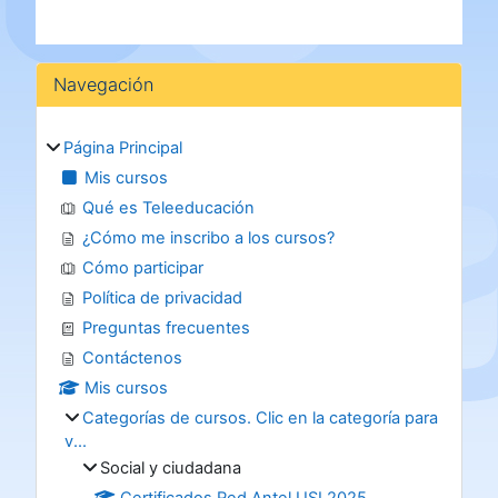
Bloques
Salta Navegación
Navegación
Página Principal
Mis cursos
Qué es Teleeducación
¿Cómo me inscribo a los cursos?
Cómo participar
Política de privacidad
Preguntas frecuentes
Contáctenos
Mis cursos
Categorías de cursos. Clic en la categoría para
v...
Social y ciudadana
Certificados Red Antel USI 2025