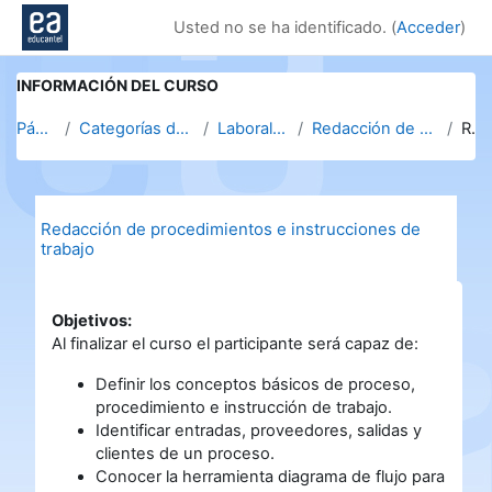
Salta al contenido principal
Usted no se ha identificado. (
Acceder
)
INFORMACIÓN DEL CURSO
Página Principal
Categorías de cursos. Clic en la categoría para v...
Laborales y de emprendimiento
Redacción de procedimientos e instrucciones de tra...
Resumen
Redacción de procedimientos e instrucciones de
trabajo
Objetivos:
Al finalizar el curso el participante será capaz de:
Definir los conceptos básicos de proceso,
procedimiento e instrucción de trabajo.
Identificar entradas, proveedores, salidas y
clientes de un proceso.
Conocer la herramienta diagrama de flujo para